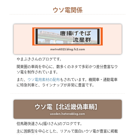
ウソ電関係
metro6023.blog.fc2.com
やまぶきさんのブログです。
関東圏の車両を中心に、数多くのネタで多彩かつ差分豊富なウ
ソ電を制作されています。
また、
ウソ電用素材の配布
もされています。機関車・通勤電車
に特急列車と、ラインナップが非常に豊富です。
ウソ電【北近畿偽車輌】
usoden.hatenablog.com
但馬路快速さん(福ﾄｶさん)のブログです。
主に国鉄型を中心とした、リアルで面白いウソ電が豊富に掲載