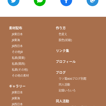
素材配布
作り方
JR東日本
色変え
JR東海
脱色(初級)
JR西日本
リンク集
その他JR
私鉄(関東)
プロフィール
私鉄(関西)
私鉄(その他)
ブログ
その他の素材
ウソ電800ブログ別館
同人活動
ギャラリー
記録いろいろ
JR東日本
JR東海
同人活動
JR西日本