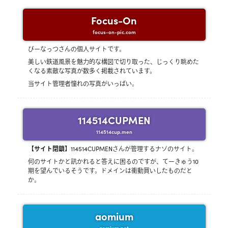
Focus-On
focus-on-pic.com
ぴーなっつさんの個人サイトです。
美しい鉄道風景を魅力的な構図で切り取った、じっくり眺めた
くなる素敵な写真が数多く掲載されています。
当サイト管理者憧れの写真がいっぱい。
114514CUPMEN
114514cup.men
【サイト閉鎖】
114514CUPMENさんが管理するナゾのサイト。
何のサイトかと訊かれると答えに困るのですが、てーきゅう10
期を望んでいるそうです。ドメインは衝動買いしたものだと
か。
aomium